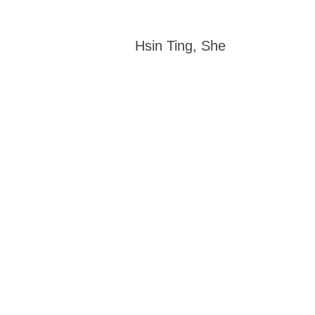
Hsin Ti
n
g, She