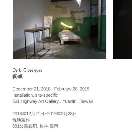
Dark . Close eyes
暝∙瞑
December 21, 2018 - February 28, 2019
Installation, site-specific
691 Highway Art Gallery . Yuanlin., Taiwan
2018年12月21日~2019年2月28日
現地製作
691公路藝廊, 員林,臺灣